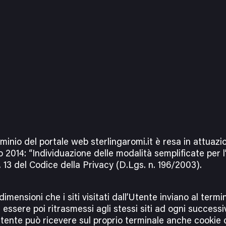
iva sulla raccolta
Le tue preferenze relative alla priva
 dominio del portale web sterlingaromi.it è resa in attua
 2014: “Individuazione delle modalità semplificate per l
rt. 13 del Codice della Privacy (D.Lgs. n. 196/2003).
dimensioni che i siti visitati dall’Utente inviano al term
ssere poi ritrasmessi agli stessi siti ad ogni success
’Utente può ricevere sul proprio terminale anche cookie 