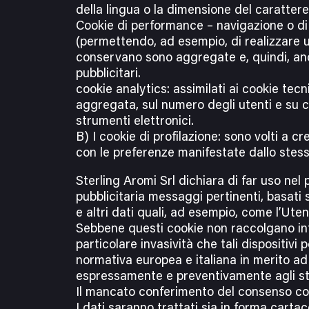
della lingua o la dimensione del carattere 
Cookie di performance – navigazione o di 
(permettendo, ad esempio, di realizzare 
conservano sono aggregate e, quindi, anon
pubblicitari.
cookie analytics: assimilati ai cookie tecn
aggregata, sul numero degli utenti e su co
strumenti elettronici.
B) I cookie di profilazione: sono volti a cre
con le preferenze manifestate dallo stesso
Sterling Aromi Srl dichiara di far uso nel 
pubblicitaria messaggi pertinenti, basati s
e altri dati quali, ad esempio, come l’Utente
Sebbene questi cookie non raccolgano info
particolare invasività che tali dispositivi 
normativa europea e italiana in merito ad 
espressamente e preventivamente agli ste
Il mancato conferimento del consenso comp
I dati saranno trattati sia in forma carta