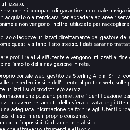
utilizzato.
sessione: si occupano di garantire la normale navigazio
un acquisto o autenticarsi per accedere ad aree riserva
ime e non vengono, inoltre, utilizzate per raccogliere i
ici solo laddove utilizzati direttamente dal gestore del 
me questi visitano il sito stesso. I dati saranno tratta
are profili relativi all’Utente e vengono utilizzati al fine
 nell’ambito della navigazione in rete.
proprio portale web, gestito da Sterling Aromi Srl, di coo
ulle precedenti visite dell’Utente al portale web, sulle 
 utilizzi i suoi prodotti e/o servizi.
rmazioni che possano permettere l’identificazione pers
possono avere nell’ambito della sfera privata degli Utenti
una adeguata informazione da fornire agli Utenti circa l
ssi di esprimere il proprio consenso.
orta l’impossibilità di accedere al sito.
cea che attraverso strumenti elettronici.